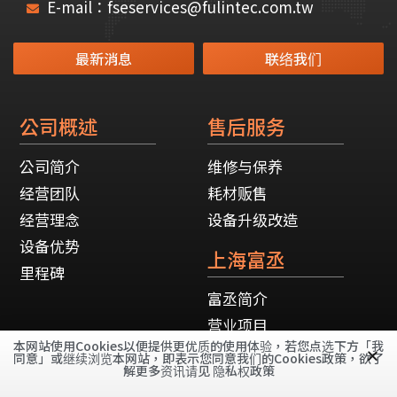
E-mail：fseservices@fulintec.com.tw
最新消息
联络我们
公司概述
售后服务
公司简介
维修与保养
经营团队
耗材贩售
经营理念
设备升级改造
设备优势
上海富丞
里程碑
富丞简介
营业项目
本网站使用Cookies以便提供更优质的使用体验，若您点选下方「我
售后服务网络
同意」或继续浏览本网站，即表示您同意我们的Cookies政策，欲了
解更多资讯请见 隐私权政策
维修培训基地