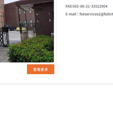
FAX:002-86-21-33522904
E-mail：fseservices2@fulin
查看更多