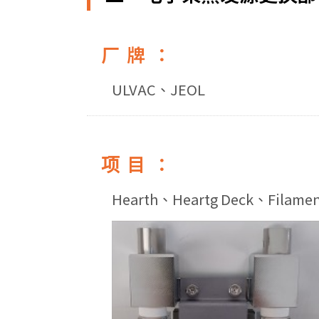
厂牌：
ULVAC、JEOL
项目：
Hearth、Heartg Deck、Filame