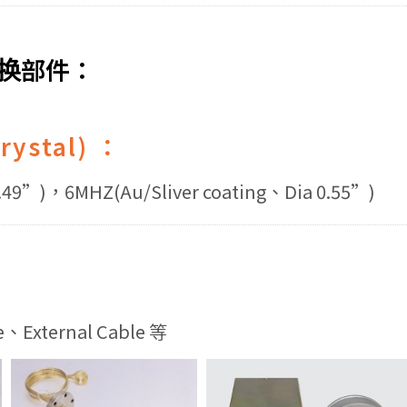
换部件：
ystal) ：
0.49”)，6MHZ(Au/Sliver coating、Dia 0.55”)
le、External Cable 等