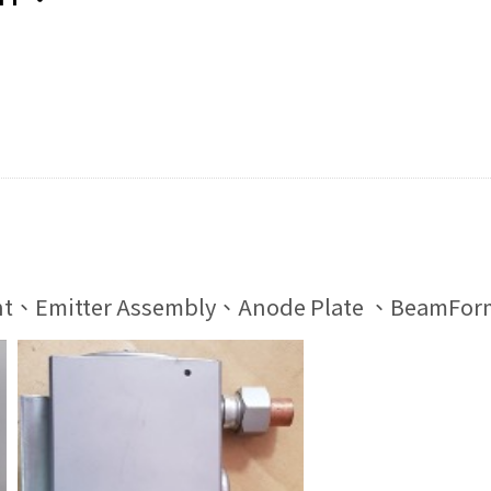
nt、Emitter Assembly、Anode Plate 、BeamFo