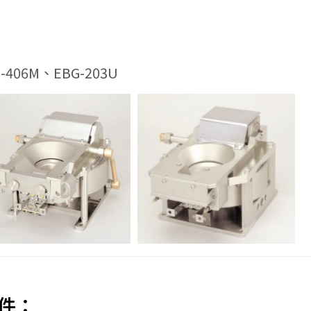
N-406M、EBG-203U
件：