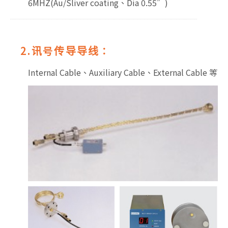
6MHZ(Au/Sliver coating、Dia 0.55”)
2.讯号传导导线：
Internal Cable、Auxiliary Cable、External Cable 等